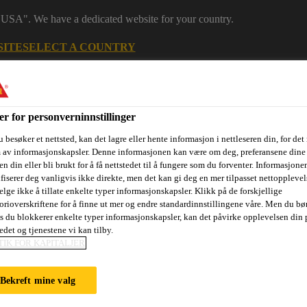
 "USA". We have a dedicated website for your country.
SITE
SELECT A COUNTRY
Finn forhandler
er for personverninnstillinger
 besøker et nettsted, kan det lagre eller hente informasjon i nettleseren din, for det
m av informasjonskapsler. Denne informasjonen kan være om deg, preferansene dine 
n din eller bli brukt for å få nettstedet til å fungere som du forventer. Informasjone
ifiserer deg vanligvis ikke direkte, men det kan gi deg en mer tilpasset nettopplevel
elge ikke å tillate enkelte typer informasjonskapsler. Klikk på de forskjellige
orioverskriftene for å finne ut mer og endre standardinnstillingene våre. Men du bør
is du blokkerer enkelte typer informasjonskapsler, kan det påvirke opplevelsen din 
sjektområder
Dokumentasjon
Referanseprosjekter
Kurs og
edet og tjenestene vi kan tilby.
TIK FOR KAPITALJER
Bekreft mine valg
E, PORTLAND P