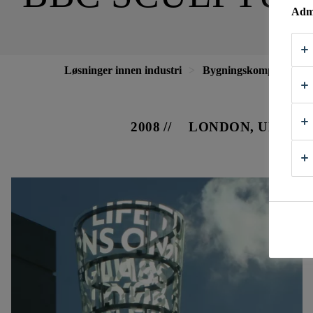
Admi
Løsninger innen industri
Bygningskomponenter
2008
LONDON, UNITE