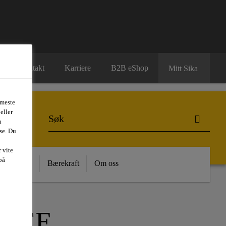
Kontakt
Karriere
B2B eShop
Mitt Sika
 meste
eller
n
se. Du
 vite
på
 Kunnskap
Bærekraft
Om oss
LACE