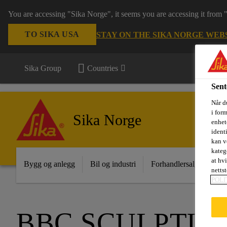
You are accessing "Sika Norge", it seems you are accessing it from
TO SIKA USA
STAY ON THE SIKA NORGE WEB
Sika Group
Countries
Sent
Når du
i for
Sika Norge
enhete
ident
kan v
kateg
at hv
Bygg og anlegg
Bil og industri
Forhandlersalg
Pro
nettst
POLI
BBC SCULPTUR