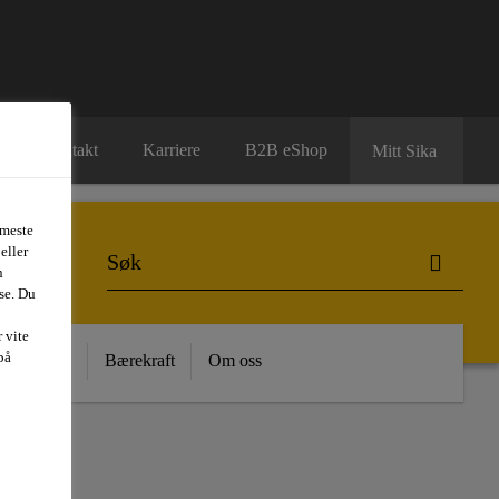
Kontakt
Karriere
B2B eShop
Mitt Sika
 meste
eller
n
se. Du
 vite
på
 Kunnskap
Bærekraft
Om oss