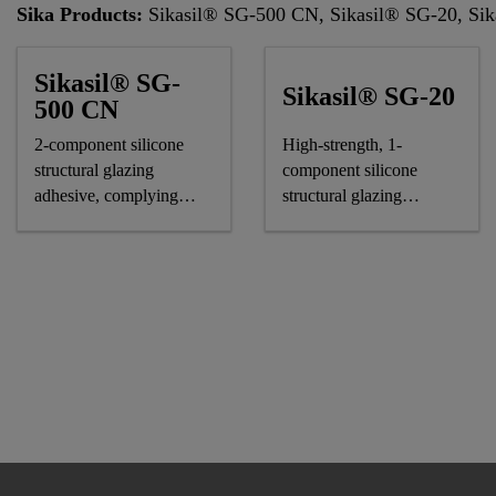
Sika Products:
Sikasil® SG-500 CN, Sikasil® SG-20, Si
Sikasil® SG-
Sikasil® SG-20
500 CN
2-component silicone
High-strength, 1-
structural glazing
component silicone
adhesive, complying
structural glazing
astm and GB standards
adhesive, CE-marked