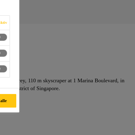
aktiv
 32-storey, 110 m skyscraper at 1 Marina Boulevard, in
iness district of Singapore.
 alle