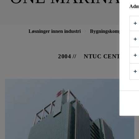
Admi
Løsninger innen industri
Bygningskomponenter
2004
NTUC CENTRE, S