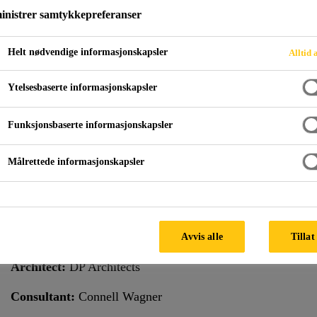
nistrer samtykkepreferanser
Helt nødvendige informasjonskapsler
Alltid 
Glass og fasade
One Marina Boulevard
Ytelsesbaserte informasjonskapsler
Funksjonsbaserte informasjonskapsler
INGAPORE
Målrettede informasjonskapsler
One Marina Boulevard, sometimes called NTUC Centre, is a
the zone of Raffles Place and Marina Bay, in the central bus
Facade Manufacturer:
Facade Master
Avvis alle
Tillat
Architect:
DP Architects
Consultant:
Connell Wagner