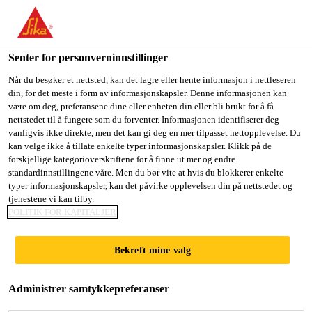
You are accessing "Sika Norge", it seems you are accessing it
from "USA". We have a dedicated website for your country.
Senter for personverninnstillinger
TO
STAY ON THE SIKA
SELECT A
SIKA
Når du besøker et nettsted, kan det lagre eller hente informasjon i nettleseren
NORGE WEBSITE
COUNTRY
din, for det meste i form av informasjonskapsler. Denne informasjonen kan
USA
være om deg, preferansene dine eller enheten din eller bli brukt for å få
nettstedet til å fungere som du forventer. Informasjonen identifiserer deg
vanligvis ikke direkte, men det kan gi deg en mer tilpasset nettopplevelse. Du
Sika Norge
kan velge ikke å tillate enkelte typer informasjonskapsler. Klikk på de
forskjellige kategorioverskriftene for å finne ut mer og endre
standardinnstillingene våre. Men du bør vite at hvis du blokkerer enkelte
typer informasjonskapsler, kan det påvirke opplevelsen din på nettstedet og
tjenestene vi kan tilby.
STANDARD
POLITIK FOR KAPITALJER
CHARTERED
Bekreft mine valg
BANK
Administrer samtykkepreferanser