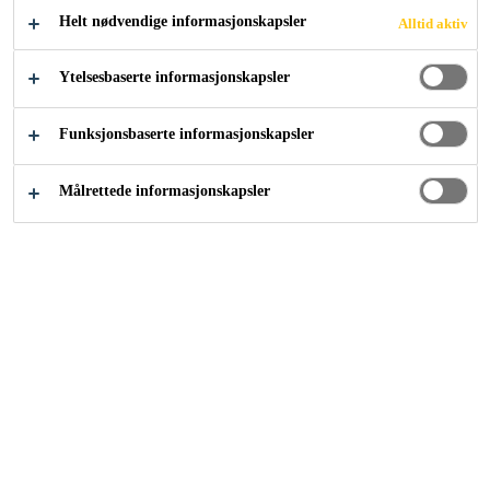
Helt nødvendige informasjonskapsler
Alltid aktiv
Ytelsesbaserte informasjonskapsler
Løsninger innen industri
...
Standard Chartered Bank
Funksjonsbaserte informasjonskapsler
2009
CHANGI BUSINESS PARK, SINGAPORE
Målrettede informasjonskapsler