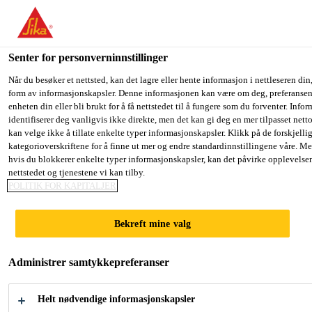
You are accessing "Sika Norge", it seems you are accessing it fro
have a dedicated website for your country.
Senter for personverninnstillinger
TO SIKA
STAY ON THE SIKA NORGE
SE
Løsninger innen industri
...
Sikasil® SG-500
USA
WEBSITE
C
Når du besøker et nettsted, kan det lagre eller hente informasjon i nettleseren din,
form av informasjonskapsler. Denne informasjonen kan være om deg, preferansene
enheten din eller bli brukt for å få nettstedet til å fungere som du forventer. Info
identifiserer deg vanligvis ikke direkte, men det kan gi deg en mer tilpasset net
Sika Norge
kan velge ikke å tillate enkelte typer informasjonskapsler. Klikk på de forskjelli
kategorioverskriftene for å finne ut mer og endre standardinnstillingene våre. Me
Sikasil® SG-500
hvis du blokkerer enkelte typer informasjonskapsler, kan det påvirke opplevelse
nettstedet og tjenestene vi kan tilby.
POLITIK FOR KAPITALJER
HØYKVALITETS, 2-KOMPONENT
SILIKONLIM FOR STRUKTURELL
Bekreft mine valg
LIMING AV GLASS
Administrer samtykkepreferanser
Sikasil® SG-500 er et 2-komponent, høy- modulært,
nøytralt herdende strukturelt
Helt nødvendige informasjonskapsler
silikonlim. Den brukes hovedsakelig til