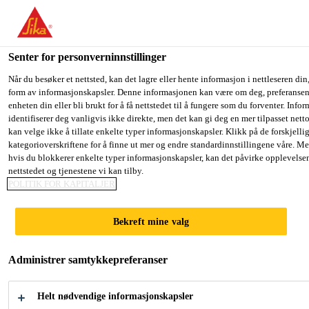
You are accessing "Sika Norge", it seems you are accessing it fro
have a dedicated website for your country.
Senter for personverninnstillinger
TO SIKA
STAY ON THE SIKA NORGE
S
Løsninger innen industri
...
Sikaflex®-298 FC
USA
WEBSITE
C
Når du besøker et nettsted, kan det lagre eller hente informasjon i nettleseren din,
form av informasjonskapsler. Denne informasjonen kan være om deg, preferansene
enheten din eller bli brukt for å få nettstedet til å fungere som du forventer. Info
identifiserer deg vanligvis ikke direkte, men det kan gi deg en mer tilpasset net
Sika Norge
kan velge ikke å tillate enkelte typer informasjonskapsler. Klikk på de forskjelli
kategorioverskriftene for å finne ut mer og endre standardinnstillingene våre. Me
Sikaflex®-298 FC
hvis du blokkerer enkelte typer informasjonskapsler, kan det påvirke opplevelse
nettstedet og tjenestene vi kan tilby.
POLITIK FOR KAPITALJER
Lett tiksotropisk, hurtigherdende
underlagslim for maritimt bruk
Bekreft mine valg
Sikaflex®-298 FC er et lett tiksotropisk 1-
Administrer samtykkepreferanser
komponent polyuretanlim som herder ved reaksjon
med luftfuktighet. Det benyttes til liming av
Helt nødvendige informasjonskapsler
dekksbord i teak. Sikaflex®-298 FC tilfredsstiller