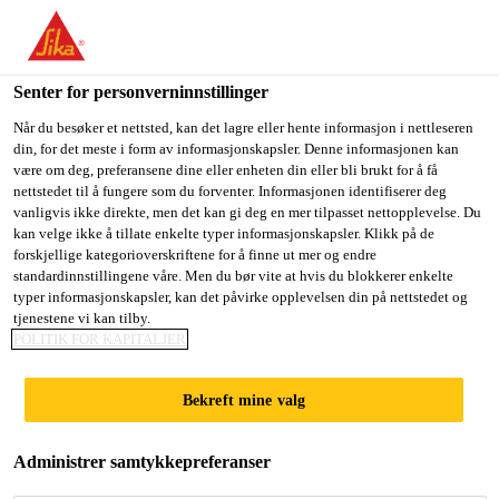
You are accessing "Sika Norge", it seems you are accessing it
from "USA". We have a dedicated website for your country.
Senter for personverninnstillinger
TO
Løsninger innen industri
...
Sikaflex®-290 DC PRO
STAY ON THE SIKA
SELECT A
SIKA
Når du besøker et nettsted, kan det lagre eller hente informasjon i nettleseren
NORGE WEBSITE
COUNTRY
din, for det meste i form av informasjonskapsler. Denne informasjonen kan
USA
være om deg, preferansene dine eller enheten din eller bli brukt for å få
nettstedet til å fungere som du forventer. Informasjonen identifiserer deg
vanligvis ikke direkte, men det kan gi deg en mer tilpasset nettopplevelse. Du
Sika Norge
kan velge ikke å tillate enkelte typer informasjonskapsler. Klikk på de
Sikaflex®-290 DC
forskjellige kategorioverskriftene for å finne ut mer og endre
standardinnstillingene våre. Men du bør vite at hvis du blokkerer enkelte
PRO
typer informasjonskapsler, kan det påvirke opplevelsen din på nettstedet og
tjenestene vi kan tilby.
POLITIK FOR KAPITALJER
Den profesjonelle natemassen for båtdekk
Bekreft mine valg
Sikaflex®-290 DC PRO er en 1-komponent
polyuretanbasert fugemasse, spesielt utviklet for
Administrer samtykkepreferanser
natefuger i tradisjonelle skipsdekk av tre. Den har