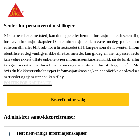
You are accessing "Sika Norge", it seems you are accessing it fro
have a dedicated website for your country.
Senter for personverninnstillinger
TO SIKA
STAY ON THE SIKA NORGE
SE
Løsninger innen industri
...
SikaForce®-110 CT55
USA
WEBSITE
C
Når du besøker et nettsted, kan det lagre eller hente informasjon i nettleseren din,
form av informasjonskapsler. Denne informasjonen kan være om deg, preferansene
enheten din eller bli brukt for å få nettstedet til å fungere som du forventer. Info
identifiserer deg vanligvis ikke direkte, men det kan gi deg en mer tilpasset net
Sika Norge
kan velge ikke å tillate enkelte typer informasjonskapsler. Klikk på de forskjelli
kategorioverskriftene for å finne ut mer og endre standardinnstillingene våre. Me
SikaForce®-110
hvis du blokkerer enkelte typer informasjonskapsler, kan det påvirke opplevelse
nettstedet og tjenestene vi kan tilby.
CT55
POLITIK FOR KAPITALJER
Bekreft mine valg
1-KOMPONENT LIM FOR LIMING AV
SANDWICHPANEL
Administrer samtykkepreferanser
SikaForce®-110 CT55 er en skummende,
Helt nødvendige informasjonskapsler
fuktherdende 1-komponent polyuretanlim for