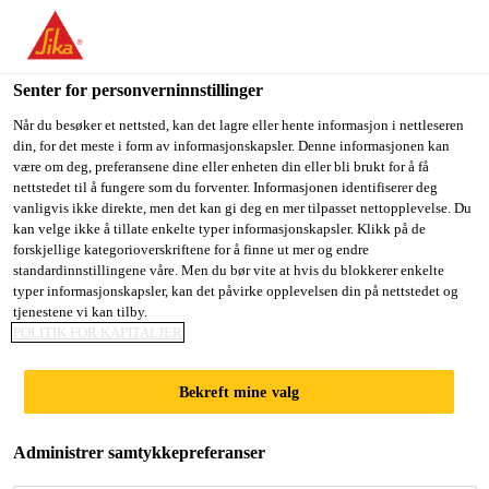
You are accessing "Sika Norge", it seems you are accessing it
from "USA". We have a dedicated website for your country.
Senter for personverninnstillinger
TO
STAY ON THE SIKA
SELECT A
SIKA
Når du besøker et nettsted, kan det lagre eller hente informasjon i nettleseren
NORGE WEBSITE
COUNTRY
din, for det meste i form av informasjonskapsler. Denne informasjonen kan
USA
være om deg, preferansene dine eller enheten din eller bli brukt for å få
nettstedet til å fungere som du forventer. Informasjonen identifiserer deg
SikaBond®-52
vanligvis ikke direkte, men det kan gi deg en mer tilpasset nettopplevelse. Du
Sika Norge
kan velge ikke å tillate enkelte typer informasjonskapsler. Klikk på de
forskjellige kategorioverskriftene for å finne ut mer og endre
Parquet
standardinnstillingene våre. Men du bør vite at hvis du blokkerer enkelte
typer informasjonskapsler, kan det påvirke opplevelsen din på nettstedet og
tjenestene vi kan tilby.
Tiksotropisk elastisk lim for tregulv,
POLITIK FOR KAPITALJER
beregnet for bruk med dispenser eller
stripepåføring.
Bekreft mine valg
SikaBond®-52 Parquet er et 1- komponent
Administrer samtykkepreferanser
løsemiddelfritt lim for tregulv med god øyeblikkelig