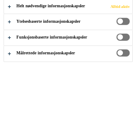
vedheft og lite sig.
Helt nødvendige informasjonskapsler
Alltid aktiv
Limet kan slipes
Ytelsesbaserte informasjonskapsler
Gulvet kan slipes etter 12 timer
Funksjonsbaserte informasjonskapsler
Elastisk, trinnlydsdempende egenskaper
Målrettede informasjonskapsler
KONTAKT