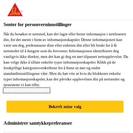
You are accessing "Sika Norge", it seems you are accessing it
from "USA". We have a dedicated website for your country.
Senter for personverninnstillinger
TO
STAY ON THE SIKA
SELECT A
SIKA
Når du besøker et nettsted, kan det lagre eller hente informasjon i nettleseren
NORGE WEBSITE
COUNTRY
din, for det meste i form av informasjonskapsler. Denne informasjonen kan
USA
være om deg, preferansene dine eller enheten din eller bli brukt for å få
nettstedet til å fungere som du forventer. Informasjonen identifiserer deg
vanligvis ikke direkte, men det kan gi deg en mer tilpasset nettopplevelse. Du
Sika Norge
kan velge ikke å tillate enkelte typer informasjonskapsler. Klikk på de
forskjellige kategorioverskriftene for å finne ut mer og endre
standardinnstillingene våre. Men du bør vite at hvis du blokkerer enkelte
typer informasjonskapsler, kan det påvirke opplevelsen din på nettstedet og
tjenestene vi kan tilby.
POLITIK FOR KAPITALJER
HYTTEGULV
Bekreft mine valg
AVRETTES I
Administrer samtykkepreferanser
REKORDFART