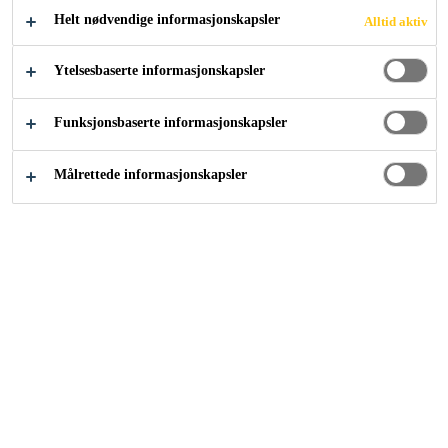
Helt nødvendige informasjonskapsler
Alltid aktiv
Sika leverer Casco avrettingsmasse med
pumpe
Ytelsesbaserte informasjonskapsler
Funksjonsbaserte informasjonskapsler
Målrettede informasjonskapsler
Referanseprosjekter
Hyttegulv avrettes i rekordfart
2022
OPPDAL, TRØNDELAG
Gulvet på en nyoppført hytte på
Oppdal skal avrettes med Casco
avrettingsmasse. Her snakker vi om