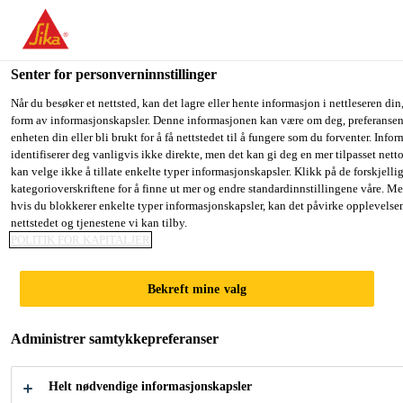
You are accessing "Sika Norge", it seems you are accessing it fro
have a dedicated website for your country.
Senter for personverninnstillinger
TO SIKA
STAY ON THE SIKA NORGE
S
Betong, mørtel og forsterkning
...
SikaEmaco® S 545
USA
WEBSITE
C
Når du besøker et nettsted, kan det lagre eller hente informasjon i nettleseren din,
form av informasjonskapsler. Denne informasjonen kan være om deg, preferansene
enheten din eller bli brukt for å få nettstedet til å fungere som du forventer. Info
identifiserer deg vanligvis ikke direkte, men det kan gi deg en mer tilpasset net
Sika Norge
kan velge ikke å tillate enkelte typer informasjonskapsler. Klikk på de forskjelli
kategorioverskriftene for å finne ut mer og endre standardinnstillingene våre. Me
SikaEmaco® S
hvis du blokkerer enkelte typer informasjonskapsler, kan det påvirke opplevelse
nettstedet og tjenestene vi kan tilby.
5450 PG
POLITIK FOR KAPITALJER
Bekreft mine valg
(former MEmaco S 5450PG)
Høyfast, svinnkompensert, fiberforsterket
Administrer samtykkepreferanser
og flytende reparasjonsmørtel.
Helt nødvendige informasjonskapsler
Klasse: R4 iht. EN 1504-3. Sjikttykkelser: