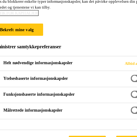
is du blokkerer enkelte typer informasjonskapsler, kan det påvirke opplevelsen din 
Sika Boom®-463 
edet og tjenestene vi kan tilby.
TIK FOR KAPITALJER
Polyuretan kombiskum med lavt innhold a
Bekreft mine valg
Sika Boom-463 Evolution er et hvitt, 1 K, selvekspa
nistrer samtykkepreferanser
innhold av monomere isocyanater. Kombiventilen tillater påføring med enten pistol eller dyse.
fri for klorparafiner, myknere og halogener. Det lave h
Helt nødvendige informasjonskapsler
Alltid 
for montering av vindu og dørkarm.
Vis mer
Ytelsesbaserte informasjonskapsler
Svært lavt innhold av frie monomere isocyanater
Funksjonsbaserte informasjonskapsler
(< 0,1 %)
Målrettede informasjonskapsler
Kombiventil for pistol- eller dysepåføring
Fleksibel
Lavt herdetrykk