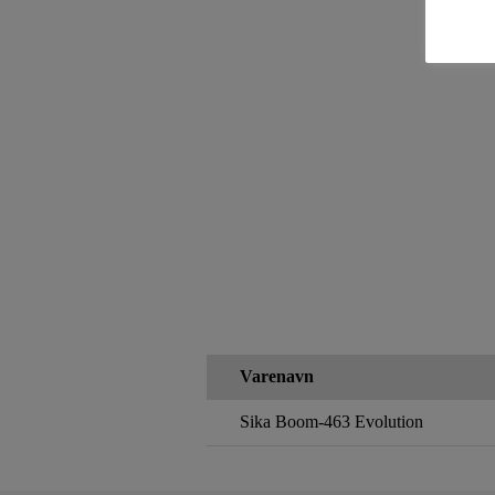
Varenavn
Sika Boom-463 Evolution