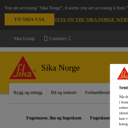
You are accessing "Sika Norge", it seems you are accessing it from
TO SIKA USA
STAY ON THE SIKA NORGE WEB
Sika Group
Countries
Sika Norge
Sent
Bygg og anlegg
Bil og industri
Forhandlersalg
Pro
Når du
i for
enhete
ident
Fugemasse, lim og fugeskum
Fugeskum
Fuge
kan v
kateg