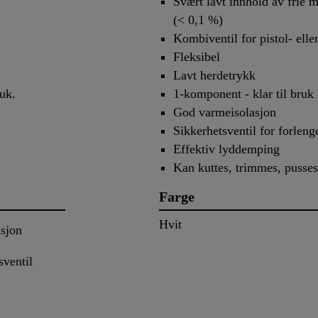
Svært lavt innhold av frie 
(< 0,1 %)
Kombiventil for pistol- elle
Fleksibel
Lavt herdetrykk
bruk.
1-komponent - klar til bruk
God varmeisolasjon
Sikkerhetsventil for forleng
Effektiv lyddemping
Kan kuttes, trimmes, pusse
Farge
Hvit
asjon
sventil