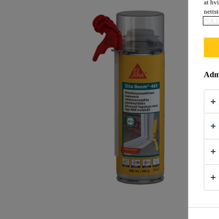
at hv
nettst
POLI
Admi