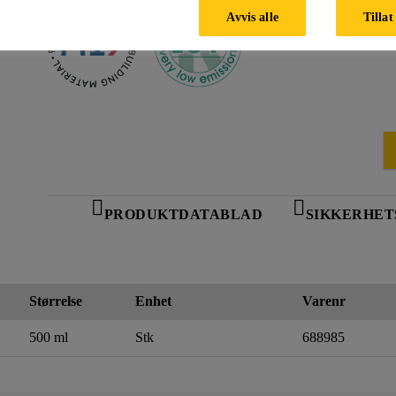
Avvis alle
Tillat
PRODUKTDATABLAD
SIKKERHET
Størrelse
Enhet
Varenr
500 ml
Stk
688985