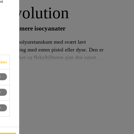
på
Evolution
v monomere isocyanater
nderende polyuretanskum med svært lavt
 Den er
erdetrykket og fleksibiliteten gjør den egnet
aktiv