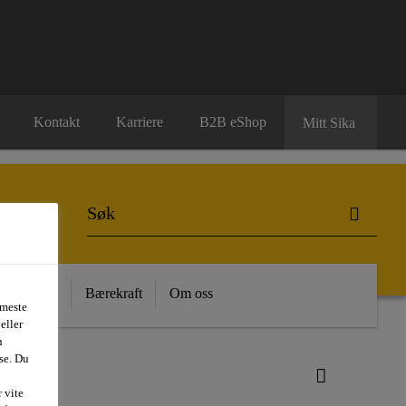
Kontakt
Karriere
B2B eShop
Mitt Sika
 Kunnskap
Bærekraft
Om oss
 meste
eller
n
se. Du
 vite