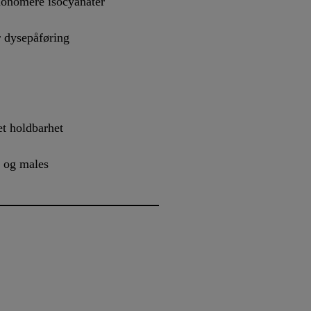
monomere isocyanater
r dysepåføring
et holdbarhet
s og males