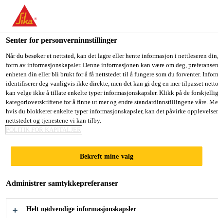
You are accessing "Sika Norge", it seems you are accessing it fro
have a dedicated website for your country.
Senter for personverninnstillinger
TO SIKA
STAY ON THE SIKA NORGE
SE
Vanntettingsløsninger for betongkonstruksjoner
...
S
USA
WEBSITE
C
Når du besøker et nettsted, kan det lagre eller hente informasjon i nettleseren din,
form av informasjonskapsler. Denne informasjonen kan være om deg, preferansene
enheten din eller bli brukt for å få nettstedet til å fungere som du forventer. Info
identifiserer deg vanligvis ikke direkte, men det kan gi deg en mer tilpasset net
Sika Norge
kan velge ikke å tillate enkelte typer informasjonskapsler. Klikk på de forskjelli
kategorioverskriftene for å finne ut mer og endre standardinnstillingene våre. Me
Sika® Injection-
hvis du blokkerer enkelte typer informasjonskapsler, kan det påvirke opplevelse
nettstedet og tjenestene vi kan tilby.
307
POLITIK FOR KAPITALJER
Bekreft mine valg
Polyakryl-basert, elastisk
injeksjonsharpiks for permanent
Administrer samtykkepreferanser
vanntetting
Helt nødvendige informasjonskapsler
Sika® Injection-307 er en polyakrylbasert,