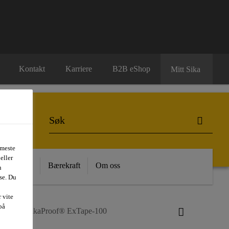
Kontakt
Karriere
B2B eShop
Mitt Sika
 meste
eller
 Kunnskap
Bærekraft
Om oss
n
se. Du
 vite
på
ting
SikaProof® ExTape-100