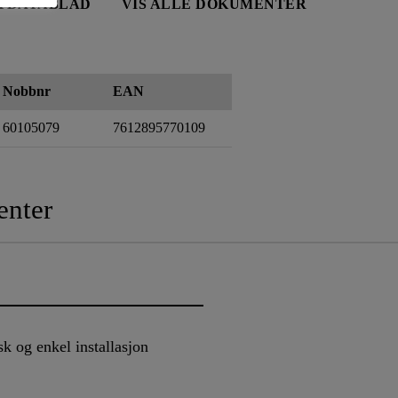
TDATABLAD
VIS ALLE DOKUMENTER
Nobbnr
EAN
60105079
7612895770109
nter
sk og enkel installasjon