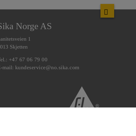
Sika Norge AS
anitetsveien 1
013 Skjetten
el.:
+47 67 06 79 00
-mail:
kundeservice@no.sika.com