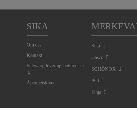
SIKA
MERKEVA
Om oss
Sika
Kontakt
Casco
Salgs- og leveringsbetingelser
SCHÖNOX
PCI
Åpenhetsloven
Finja