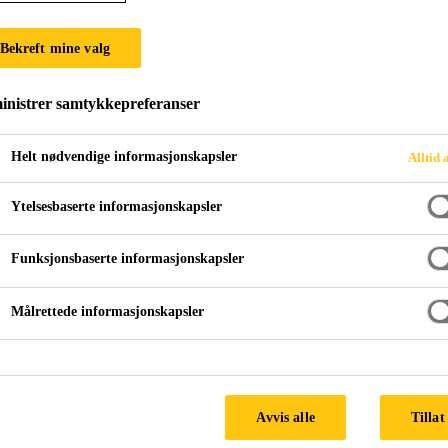
SikaProof® ExTa
Bekreft mine valg
Selvklebende tape for utvendig skjøting a
nistrer samtykkepreferanser
SikaProof® ExTape-100 er en selvklebende tape basert
Helt nødvendige informasjonskapsler
Alltid 
tetting av
SikaProof® A+ membran vanntettingssystem. Tapen e
Ytelsesbaserte informasjonskapsler
todelt beskyttelsesfolie.
Vis mer
Funksjonsbaserte informasjonskapsler
God klebe og tettevne
Målrettede informasjonskapsler
Delt beskyttelsesfolie for rask og enkel installasjo
Avvis alle
Tillat