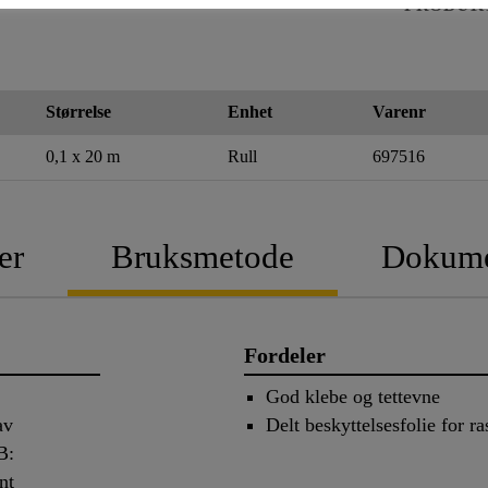
PRODUK
Størrelse
Enhet
Varenr
0,1 x 20 m
Rull
697516
er
Bruksmetode
Dokume
Fordeler
God klebe og tettevne
 av
Delt beskyttelsesfolie for ra
B:
nt