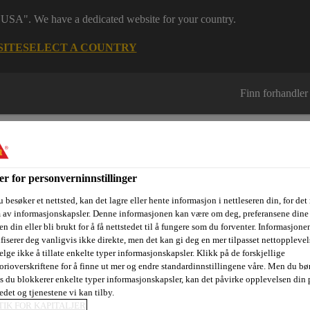
 "USA". We have a dedicated website for your country.
SITE
SELECT A COUNTRY
Finn forhandler
er for personverninnstillinger
 besøker et nettsted, kan det lagre eller hente informasjon i nettleseren din, for det
m av informasjonskapsler. Denne informasjonen kan være om deg, preferansene dine 
sjektområder
Dokumentasjon
Referanseprosjekter
Kurs og
n din eller bli brukt for å få nettstedet til å fungere som du forventer. Informasjone
ifiserer deg vanligvis ikke direkte, men det kan gi deg en mer tilpasset nettopplevel
elge ikke å tillate enkelte typer informasjonskapsler. Klikk på de forskjellige
orioverskriftene for å finne ut mer og endre standardinnstillingene våre. Men du bør
is du blokkerer enkelte typer informasjonskapsler, kan det påvirke opplevelsen din 
Vanntettingsmembraner
Hel-limt membransystem for vanntet
edet og tjenestene vi kan tilby.
TIK FOR KAPITALJER