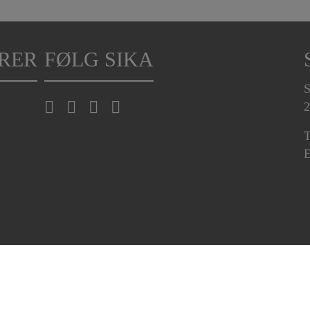
RER
FØLG SIKA
S
2
T
E