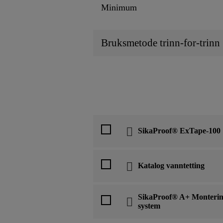
Minimum
Bruksmetode trinn-for-trinn
SikaProof® ExTape-100
Katalog vanntetting
SikaProof® A+ Montering
system