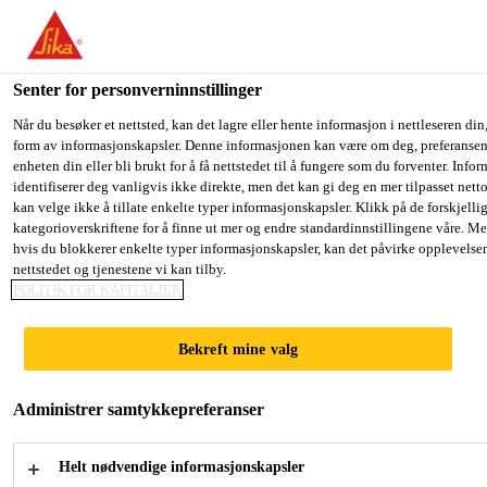
You are accessing "Sika Norge", it seems you are accessing it fro
have a dedicated website for your country.
Senter for personverninnstillinger
TO SIKA
STAY ON THE SIKA NORGE
S
Løsninger innen industri
...
Sikaflex®-268 PowerCur
USA
WEBSITE
C
Når du besøker et nettsted, kan det lagre eller hente informasjon i nettleseren din,
form av informasjonskapsler. Denne informasjonen kan være om deg, preferansene
enheten din eller bli brukt for å få nettstedet til å fungere som du forventer. Info
identifiserer deg vanligvis ikke direkte, men det kan gi deg en mer tilpasset net
Sika Norge
kan velge ikke å tillate enkelte typer informasjonskapsler. Klikk på de forskjelli
kategorioverskriftene for å finne ut mer og endre standardinnstillingene våre. Me
Sikaflex®-268
hvis du blokkerer enkelte typer informasjonskapsler, kan det påvirke opplevelse
nettstedet og tjenestene vi kan tilby.
PowerCure
POLITIK FOR KAPITALJER
Bekreft mine valg
AKSELERERT MONTERINGS- OG
GLASSLIM, SAMT FUGEMASSE FOR
Administrer samtykkepreferanser
JERNBANE-APPLIKASJONER
Helt nødvendige informasjonskapsler
Sikaflex®-268 PowerCure er et akselerert limsystem