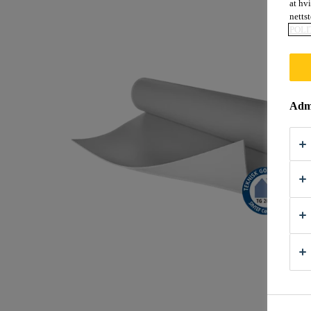
at hv
nettst
POLI
Admi