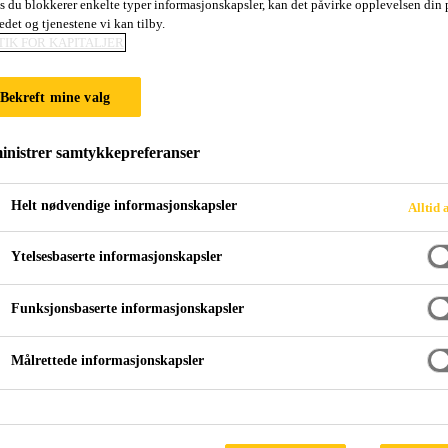
is du blokkerer enkelte typer informasjonskapsler, kan det påvirke opplevelsen din 
Sikaplan® VG-1
edet og tjenestene vi kan tilby.
TIK FOR KAPITALJER
PVC-basert polymermembran (tykkelse 1,
Bekreft mine valg
festede taksystemer
nistrer samtykkepreferanser
Sikaplan® VG-12 (tykkelse 1,2 mm) er et polyesterforst
på polyvinylklorid (PVC) med ekstra brannbeskyttelse
Helt nødvendige informasjonskapsler
Alltid 
Sikaplan® VG-12 er et takbelegg som kan sveises med 
Ytelsesbaserte informasjonskapsler
Vis mer
eksponering under alle, globale klimatiske værforhold
Funksjonsbaserte informasjonskapsler
UV-bestandig
Målrettede informasjonskapsler
Polyesterarmering dimensjonert for høye vindlaste
Vanndampdiffusjonsåpen