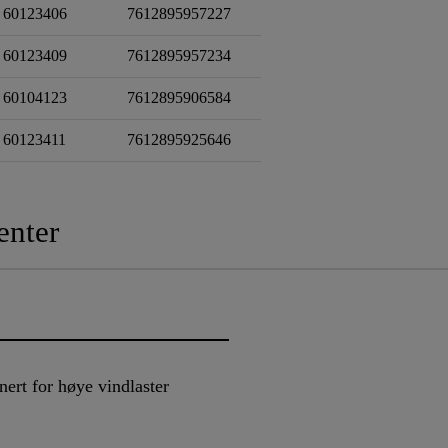
60123406
7612895957227
60123409
7612895957234
60104123
7612895906584
60123411
7612895925646
nter
ert for høye vindlaster