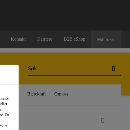
Kontakt
Karriere
B2B eShop
Mitt Sika
 Kunnskap
Bærekraft
Om oss
 meste
eller
n
se. Du
an® VG-12
 vite