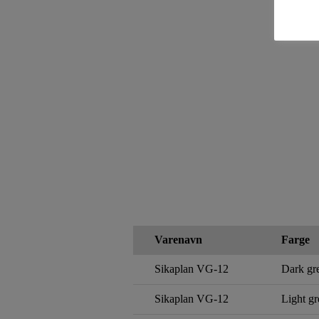
Varenavn
Farge
Sikaplan VG-12
Dark gr
Sikaplan VG-12
Light gr