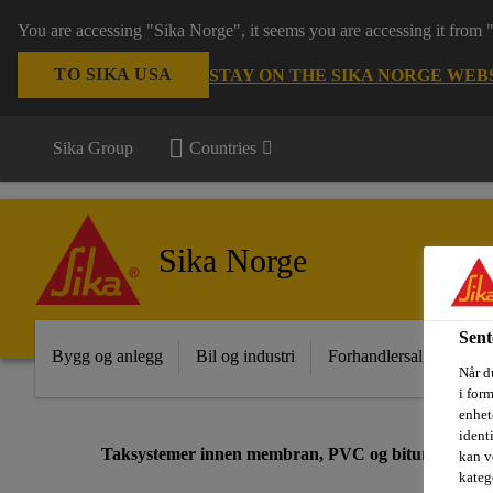
You are accessing "Sika Norge", it seems you are accessing it from
TO SIKA USA
STAY ON THE SIKA NORGE WEB
Sika Group
Countries
Sika Norge
Sent
Bygg og anlegg
Bil og industri
Forhandlersalg
Pro
Når du
i for
enhete
ident
Taksystemer innen membran, PVC og bitumen
kan v
kateg