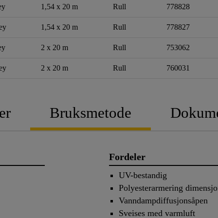
ey
1,54 x 20 m
Rull
778828
ey
1,54 x 20 m
Rull
778827
ey
2 x 20 m
Rull
753062
ey
2 x 20 m
Rull
760031
er
Bruksmetode
Dokume
Fordeler
UV-bestandig
Polyesterarmering dimensjon
Vanndampdiffusjonsåpen
Sveises med varmluft