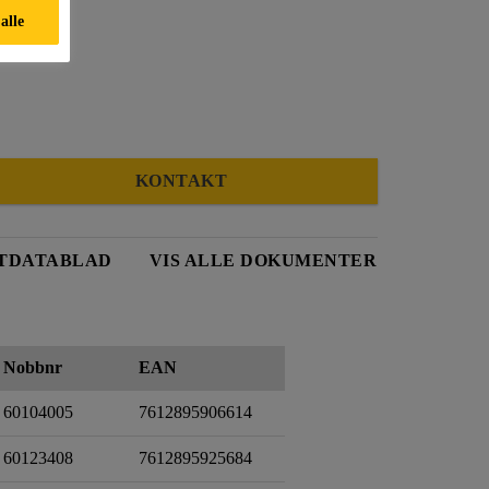
 alle
KONTAKT
TDATABLAD
VIS ALLE DOKUMENTER
Nobbnr
EAN
60104005
7612895906614
60123408
7612895925684