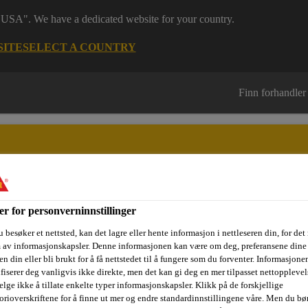
 "USA". We have a dedicated website for your country.
SITE
SELECT A COUNTRY
Finn forhandler
er for personverninnstillinger
sjektområder
Dokumentasjon
Referanseprosjekter
Kurs og
 besøker et nettsted, kan det lagre eller hente informasjon i nettleseren din, for det
m av informasjonskapsler. Denne informasjonen kan være om deg, preferansene dine 
n din eller bli brukt for å få nettstedet til å fungere som du forventer. Informasjone
ifiserer deg vanligvis ikke direkte, men det kan gi deg en mer tilpasset nettopplevel
Polyesterforsterket takbelegg perfekt for nordisk klima
Sikapl
elge ikke å tillate enkelte typer informasjonskapsler. Klikk på de forskjellige
orioverskriftene for å finne ut mer og endre standardinnstillingene våre. Men du bør