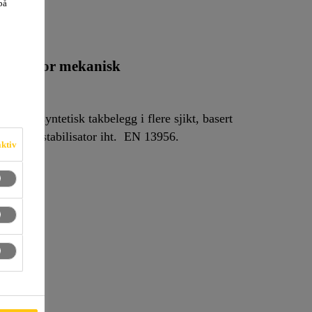
på
2
2 mm) for mekanisk
erket syntetisk takbelegg i flere sjikt, basert
 og UV-stabilisator iht. EN 13956.
aktiv
varmluft, og er beregnet for direkte
.
r