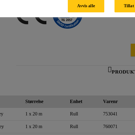
Avvis alle
Tillat
PRODUK
Størrelse
Enhet
Varenr
ey
1 x 20 m
Rull
753041
ey
1 x 20 m
Rull
760071